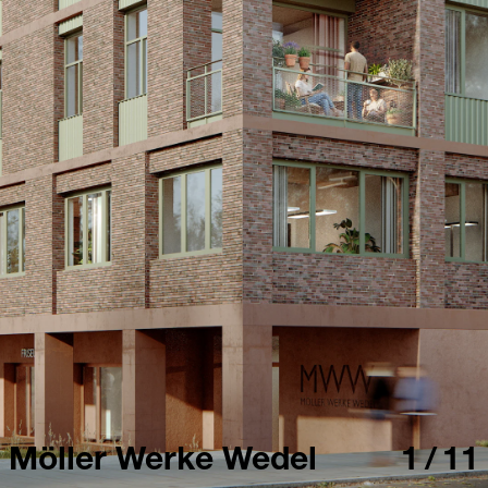
Möller Werke Wedel
1
/
11